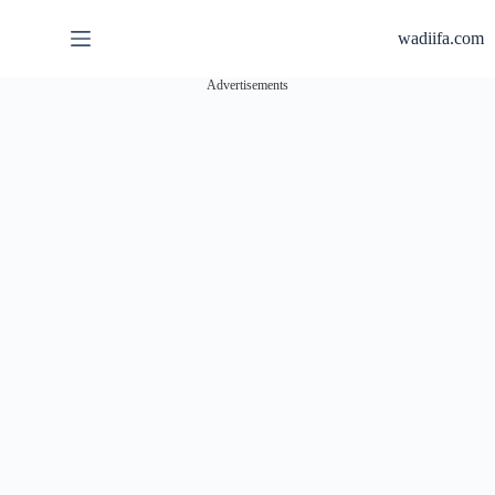
لتجاوز
لى
wadiifa.com
لمحتوى
Advertisements