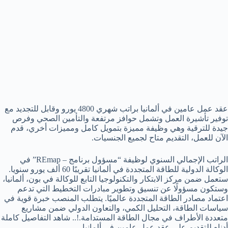
عقد عمل عامين في ألمانيا براتب شهري 4800 يورو وقابل للتجديد مع
توفير تأشيرة العمل وتشمل حوافز مرتفعة والتأمين الصحي وفرص
جيدة للترقية وهي وظيفة مميزة بتمويل كامل ومميزات أخري، قدم
الآن للعمل، التقديم متاح لجميع الجنسيات.
الراتب الإجمالي السنوي لوظيفة “مسؤول برنامج – REmap” في
الوكالة الدولية للطاقة المتجددة في ألمانيا تقريبًا 60 ألف يورو سنويا.
ستعمل ضمن مركز الابتكار والتكنولوجيا التابع للوكالة في بون، ألمانيا،
وستكون مسؤولًا عن تنسيق وتطوير مبادرات التخطيط التي تدعم
اعتماد مصادر الطاقة المتجددة عالميًا. يتطلب المنصب خبرة قوية في
سياسات الطاقة، التحليل الكمي، والتعاون الدولي ضمن مشاريع
متعددة الأطراف في مجال الطاقة المستدامة.!.. شاهد التفاصيل كاملة
أدناه للتقديم علي عقد عمل عامين في ألمانيا.