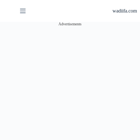
لتجاوز
لى
wadiifa.com
لمحتوى
Advertisements