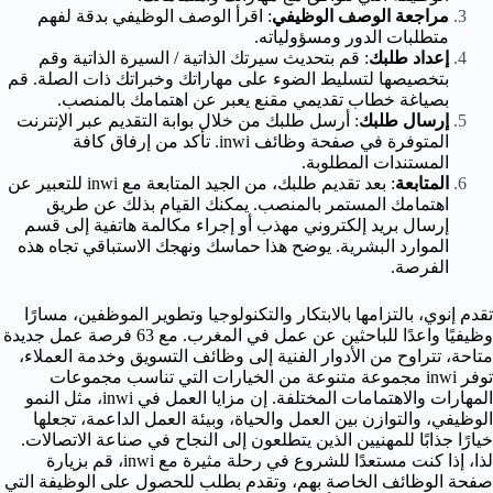
مراجعة الوصف الوظيفي
: اقرأ الوصف الوظيفي بدقة لفهم
متطلبات الدور ومسؤولياته.
إعداد طلبك
: قم بتحديث سيرتك الذاتية / السيرة الذاتية وقم
بتخصيصها لتسليط الضوء على مهاراتك وخبراتك ذات الصلة. قم
بصياغة خطاب تقديمي مقنع يعبر عن اهتمامك بالمنصب.
إرسال طلبك
: أرسل طلبك من خلال بوابة التقديم عبر الإنترنت
المتوفرة في صفحة وظائف inwi. تأكد من إرفاق كافة
المستندات المطلوبة.
المتابعة
: بعد تقديم طلبك، من الجيد المتابعة مع inwi للتعبير عن
اهتمامك المستمر بالمنصب. يمكنك القيام بذلك عن طريق
إرسال بريد إلكتروني مهذب أو إجراء مكالمة هاتفية إلى قسم
الموارد البشرية. يوضح هذا حماسك ونهجك الاستباقي تجاه هذه
الفرصة.
تقدم إنوي، بالتزامها بالابتكار والتكنولوجيا وتطوير الموظفين، مسارًا
وظيفيًا واعدًا للباحثين عن عمل في المغرب. مع 63 فرصة عمل جديدة
متاحة، تتراوح من الأدوار الفنية إلى وظائف التسويق وخدمة العملاء،
توفر inwi مجموعة متنوعة من الخيارات التي تناسب مجموعات
المهارات والاهتمامات المختلفة. إن مزايا العمل في inwi، مثل النمو
الوظيفي، والتوازن بين العمل والحياة، وبيئة العمل الداعمة، تجعلها
خيارًا جذابًا للمهنيين الذين يتطلعون إلى النجاح في صناعة الاتصالات.
لذا، إذا كنت مستعدًا للشروع في رحلة مثيرة مع inwi، قم بزيارة
صفحة الوظائف الخاصة بهم، وتقدم بطلب للحصول على الوظيفة التي