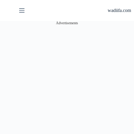
لتجاوز
لى
wadiifa.com
لمحتوى
Advertisements