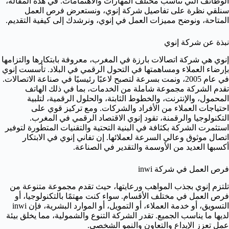
الوظائف التي تناسب مختلف المهارات والاهتمامات. في هذه المقالة،
سنلقي نظرة على تفاصيل شركة إنوي، ونستعرض فرص العمل
المتاحة، ونوضح مميزات العمل في إنوي، ونرشدك إلى كيفية التقديم.
نبذة عن شركة إنوي
إنوي هي شركة اتصالات بارزة في المغرب، معروفة بابتكارها والتزامها
بإرضاء العملاء ومساهمتها في التحول الرقمي في البلاد. تأسست إنوي
في عام 2005، ونمت بسرعة لتصبح لاعبًا رئيسيًا في صناعة الاتصالات.
تقدم الشركة مجموعة شاملة من الخدمات، بما في ذلك الهاتف
المحمول، والإنترنت، والخطوط الثابتة، والحلول الرقمية، لتلبية
احتياجات العملاء من الأفراد والشركات. ومع تركيز قوي على
التكنولوجيا والرقمنة، تقود إنوي الاقتصاد الرقمي في المغرب.
استثمرت الشركة بكثافة في البنية التحتية والتقنيات المتطورة لتوفير
اتصال موثوق وعالي السرعة لعملائها. إن تفاني إنوي في الابتكار
أكسبها العديد من الأوسمة والتقدير في الصناعة.
فرص العمل في شركة inwi
تلتزم إنوي بجذب المواهب ورعايتها، حيث تقدم مجموعة متنوعة من
فرص العمل في مختلف الأقسام. سواء كنت مهتمًا بالتكنولوجيا، أو
التسويق، أو خدمة العملاء، أو التمويل، أو الموارد البشرية، فإن inwi
لديها ما يناسب الجميع. تقدر الشركة التنوع والشمولية، مما يخلق بيئة
عمل تعزز الإبداع والتعاون والنمو الشخصي.